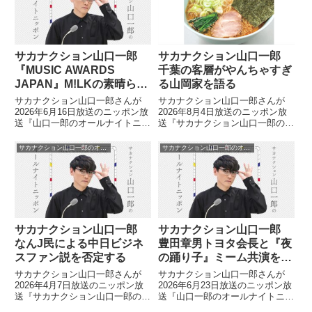
話していました。
しまっている件について話してい
ました。
サカナクション山口一郎
サカナクション山口一郎
『MUSIC AWARDS
千葉の客層がやんちゃすぎ
JAPAN』M!LKの素晴らし
る山岡家を語る
さを語る
サカナクション山口一郎さんが
サカナクション山口一郎さんが
2026年6月16日放送のニッポン放
2026年8月4日放送のニッポン放
送『山口一郎のオールナイトニッ
送『サカナクション山口一郎のオ
ポン』で『MUSIC AWARDS
ールナイトニッポン』の中で大好
JAPAN』基本設計チームのオミ
きなラーメンチェーン・山岡家に
サカナクション山口一郎のオールナイトニッポン
サカナクション山口一郎のオールナイトニッポン
さんを招いて『MUSIC AWARDS
ついてトーク。千葉のとあるお店
JAPAN』について特集。M!LKの
のやんちゃすぎる客層について話
パフォーマンスなどについて話し
していました。
ていました。
サカナクション山口一郎
サカナクション山口一郎
なんJ民による中日ビジネ
豊田章男トヨタ会長と『夜
スファン説を否定する
の踊り子』ミーム共演を語
る
サカナクション山口一郎さんが
サカナクション山口一郎さんが
2026年4月7日放送のニッポン放
2026年6月23日放送のニッポン放
送『サカナクション山口一郎のオ
送『山口一郎のオールナイトニッ
ールナイトニッポン』の中で大好
ポン』の中で『MUSIC AWARDS