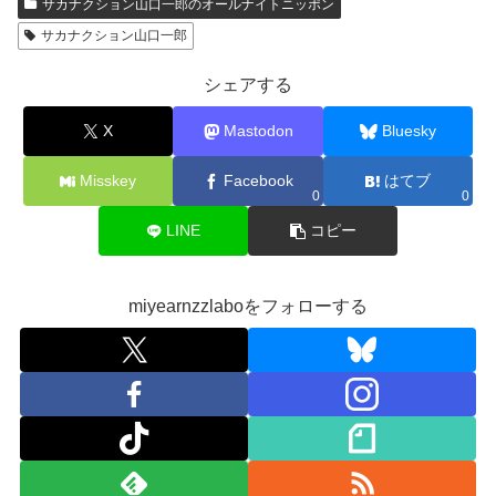
サカナクション山口一郎のオールナイトニッポン
サカナクション山口一郎
シェアする
X
Mastodon
Bluesky
Misskey
Facebook
はてブ
0
0
LINE
コピー
miyearnzzlaboをフォローする