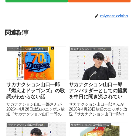
miyearnzzlabo
関連記事
サカナクション山口一郎のオールナイトニッポン
サカナクション山口一郎のオールナイトニッポン
サカナクション山口一郎
サカナクション山口一郎
『燃えよドラゴンズ』の歌
アンバサダーとしての提案
詞がわからない話
を中日に聞き流されている
話
サカナクション山口一郎さんが
サカナクション山口一郎さんが
2026年4月28日放送のニッポン放
2026年4月28日放送のニッポン放
送『サカナクション山口一郎のオ
送『サカナクション山口一郎のオ
ールナイトニッポン』の中で中日
ールナイトニッポン』の中で中日
ドラゴンズ4連勝についてトー
ドラゴンズのアンバサダーである
サカナクション山口一郎のオールナイトニッポン
サカナクション山口一郎のオールナイトニッポン
ク。その中でいまだに『燃えよド
にもかかわらず、球団が仕事をく
ラゴンズ』の歌詞がわからないと
れず、提案をしても聞き流されて