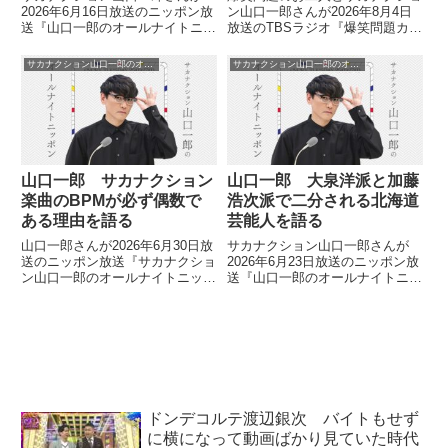
2026年6月16日放送のニッポン放
ン山口一郎さんが2026年8月4日
送『山口一郎のオールナイトニッ
放送のTBSラジオ『爆笑問題カー
ポン』で『MUSIC AWARDS
ボーイ』・ニッポン放送『山口一
JAPAN』基本設計チームのオミ
郎のオールナイトニッポン』の生
サカナクション山口一郎のオールナイトニッポン
サカナクション山口一郎のオールナイトニッポン
さんを招いて『MUSIC AWARDS
放送で電話をつないでお話してい
JAPAN』について特集。菅田将
ました。
暉さんの司会の素晴らしさについ
て話していました。
山口一郎 サカナクション
山口一郎 大泉洋派と加藤
楽曲のBPMが必ず偶数で
浩次派で二分される北海道
ある理由を語る
芸能人を語る
山口一郎さんが2026年6月30日放
サカナクション山口一郎さんが
送のニッポン放送『サカナクショ
2026年6月23日放送のニッポン放
ン山口一郎のオールナイトニッポ
送『山口一郎のオールナイトニッ
ン』の中でサカナクション楽曲の
ポン』の中で「北海道の嫌いな先
BPMについてトーク。かならず
輩」こと大泉洋さんから『水曜ど
BPMを偶数にしている理由につ
うでしょう祭』参戦依頼をされた
いて話していました。
話を紹介。「北海道の芸能人は大
泉洋派と加藤浩次派で二分されて
いる」と話していました。
ドンデコルテ渡辺銀次 バイトもせず
に横になって動画ばかり見ていた時代