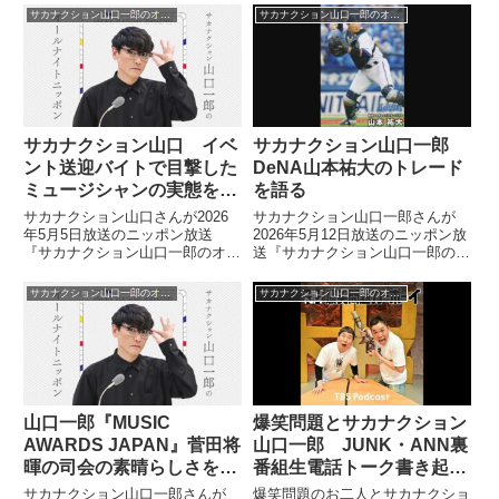
きな中日ドラゴンズについてトー
JAPAN』をスポンサードするト
サカナクション山口一郎のオールナイトニッポン
サカナクション山口一郎のオールナイトニッポン
ク。一部なんJ民から「山口はビ
ヨタ・豊田章男会長と『夜の踊り
ジネスファンだ」と言われている
子』ミームを一緒に踊った話をし
ことについて言及していました。
ていました。
サカナクション山口 イベ
サカナクション山口一郎
ント送迎バイトで目撃した
DeNA山本祐大のトレード
ミュージシャンの実態を語
を語る
る
サカナクション山口さんが2026
サカナクション山口一郎さんが
年5月5日放送のニッポン放送
2026年5月12日放送のニッポン放
『サカナクション山口一郎のオー
送『サカナクション山口一郎のオ
ルナイトニッポン』の中で北海道
ールナイトニッポン』の中で横浜
でしていたイベントのアルバイト
DeNAベイスターズが正捕手の山
サカナクション山口一郎のオールナイトニッポン
サカナクション山口一郎のオールナイトニッポン
についてトーク。ミュージシャン
本祐大選手を福岡ソフトバンクホ
を車で送迎した際などに目撃した
ークスの尾形選手、井上選手とト
彼らの実態を話していました。
レードしたことについて話してい
ました。
山口一郎『MUSIC
爆笑問題とサカナクション
AWARDS JAPAN』菅田将
山口一郎 JUNK・ANN裏
暉の司会の素晴らしさを語
番組生電話トーク書き起こ
る
し
サカナクション山口一郎さんが
爆笑問題のお二人とサカナクショ