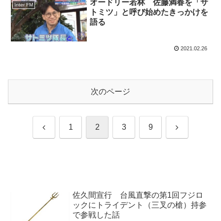
オードリー若林 佐藤満春を「サ
Inter FM
トミツ」と呼び始めたきっかけを
語る
2021.02.26
次のページ
前
次
1
2
3
9
へ
へ
佐久間宣行 台風直撃の第1回フジロ
ックにトライデント（三叉の槍）持参
で参戦した話