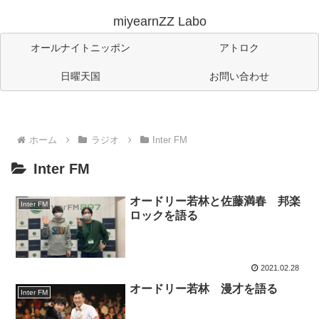
miyearnZZ Labo
オールナイトニッポン
アトロク
日曜天国
お問い合わせ
ホーム
ラジオ
Inter FM
Inter FM
オードリー若林と佐藤満春 邦楽
Inter FM
ロックを語る
2021.02.28
オードリー若林 漫才を語る
Inter FM