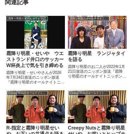
関連記事
霜降り明星のオールナイトニッポン
霜降り明星のオールナイトニッポン
霜降り明星・せいや ウエ
霜降り明星 ランジャタイ
ストランド井口のサッカー
を語る
W杯炎上で気を引き締める
霜降り明星のお二人が2022年1月
21日放送のニッポン放送『霜降
霜降り明星・せいやさんが2026
り明星のオールナイトニッポン』
年7月24日放送のニッポン放送
の中でランジャタイについて話し
『霜降り明星のオールナイトニッ
ていました。
ポン』の中でウエストランド井口
さんがサッカーワールドカップの
Creepy Nutsのオールナイトニッポン0
Creepy Nutsのオールナイトニッポン0
際にサッカー評論家を批判し炎上
した件についてトーク。自身がサ
ッカー仕事の際に心がけているこ
とを話し、「気が引き締まる」と
話していました。
R-指定と霜降り明星せい
Creepy Nutsと霜降り明星
や お互いの共通点を語る
せいや お笑いとヒップホ