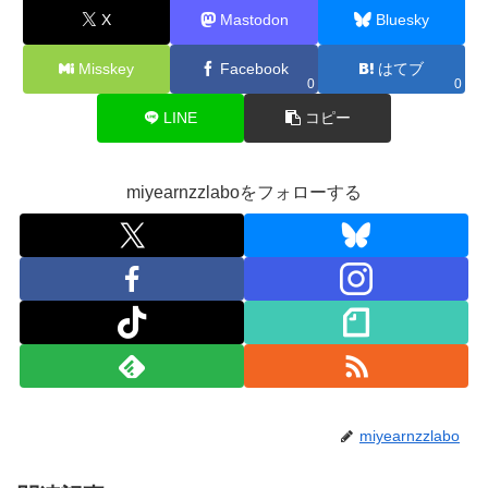
X
Mastodon
Bluesky
Misskey
Facebook
はてブ
0
0
LINE
コピー
miyearnzzlaboをフォローする
miyearnzzlabo