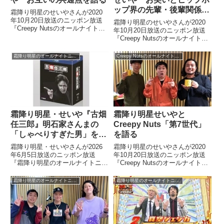
ップ界の先輩・後輩関係を
霜降り明星のせいやさんが2020
語る
年10月20日放送のニッポン放送
霜降り明星のせいやさんが2020
『Creepy Nutsのオールナイトニ
年10月20日放送のニッポン放送
ッポン0』に出演。R-指定さんと
『Creepy Nutsのオールナイトニ
の共通点についてCreepy Nutsの
ッポン0』に出演。Creepy Nuts
お二人と話していました。
のお二人とお笑い界とヒップホッ
霜降り明星のオールナイトニッポン
Creepy Nutsのオールナイトニッポン0
Creepy Nutsのオールナイトニ
プ界の先輩・後輩関係の違いにつ
ッ...
いて話していました。Creepy
N...
霜降り明星・せいや『古畑
霜降り明星せいやと
任三郎』明石家さんまの
Creepy Nuts「第7世代」
「しゃべりすぎた男」を語
を語る
る
霜降り明星・せいやさんが2026
霜降り明星のせいやさんが2020
年6月5日放送のニッポン放送
年10月20日放送のニッポン放送
『霜降り明星のオールナイトニッ
『Creepy Nutsのオールナイトニ
ポン』の中で大好きなドラマ『古
ッポン0』に出演。Creepy Nuts
畑任三郎』がNetflixで配信開始と
のお二人と「第7世代」について
霜降り明星のオールナイトニッポン
霜降り明星のオールナイトニッポン
なった件についてトーク。あまり
話していました。Creepy Nutsの
古畑を通っていない粗品さんにお
オールナイトニッポン0、今...
すすめエピソードを話す中で明石
家さんまさんの「しゃべりすぎた
男」を紹介していました。