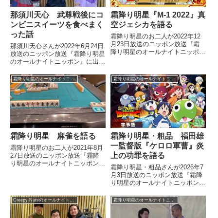
那須川天心 武尊戦後にコ
霜降り明星『M-1 2022』真
ンビニスイーツを食べまく
空ジェシカを語る
った話
霜降り明星のお二人が2022年12
月23日放送のニッポン放送『霜
那須川天心さんが2022年6月24日
降り明星のオールナイトニッポ
放送のニッポン放送『霜降り明星
ン』の中でM-1グランプリ2022に
のオールナイトニッポン』に出
ついてトーク。真空ジェシカにつ
演。「武尊戦後、最初に食べたも
いて話していました。
のは？」という質問に対して、コ
霜降り明星のオールナイトニッポン
霜降り明星のオールナイトニッポン
ンビニで買ったスイーツを食べま
くったと話していました。
霜降り明星 麻雀を語る
霜降り明星・粗品 福田雄
一監督版『ケロロ軍曹』炎
霜降り明星のお二人が2021年8月
上の功罪を語る
27日放送のニッポン放送『霜降
り明星のオールナイトニッポン』
霜降り明星・粗品さんが2026年7
で麻雀についてトーク。日常生活
月3日放送のニッポン放送『霜降
で使いたい麻雀用語などについて
り明星のオールナイトニッポン』
話していました。
の中で福田雄一監督が監督して大
不評となった映画『新劇場版☆ケ
Creepy Nutsのオールナイトニッポン0
霜降り明星のオールナイトニッポン
ロロ軍曹 復活して速攻地球滅亡
の危機であります』についてトー