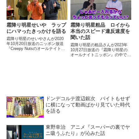
ク。その功罪を話していました。
霜降り明星せいや ラップ
霜降り明星粗品 ロイから
にハマったきっかけを語る
本当のスピード違反速度を
聞いた話
霜降り明星のせいやさんが2020
年10月20日放送のニッポン放送
霜降り明星の粗品さんが2023年
『Creepy Nutsのオールナイトニ
10月27日放送の『霜降り明星の
ッポン0』にゲスト出演。放送終
オールナイトニッポン』の中で
了後のミクチャ配信限定アフター
YouTubeチャンネルでロイさんと
トークでCreepy Nutsのお二人と
トークした際の模様を紹介。自動
ラップにハマったきっかけなどを
車のスピード違反により謹慎する
話して...
ことになったロイさんから、実際
に出していた速度を聞いた話など
を紹介していました。
ドンデコルテ渡辺銀次 バイトもせず
に横になって動画ばかり見ていた時代
を語る
東野幸治 アニメ『スーパーの裏でヤ
ニ吸うふたり』が沁みた話