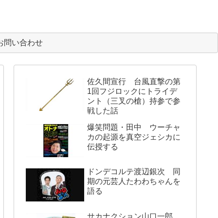
お問い合わせ
佐久間宣行 台風直撃の第
1回フジロックにトライデ
ント（三叉の槍）持参で参
戦した話
爆笑問題・田中 ウーチャ
カの起源を真空ジェシカに
伝授する
ドンデコルテ渡辺銀次 同
期の元芸人たわわちゃんを
語る
サカナクション山口一郎