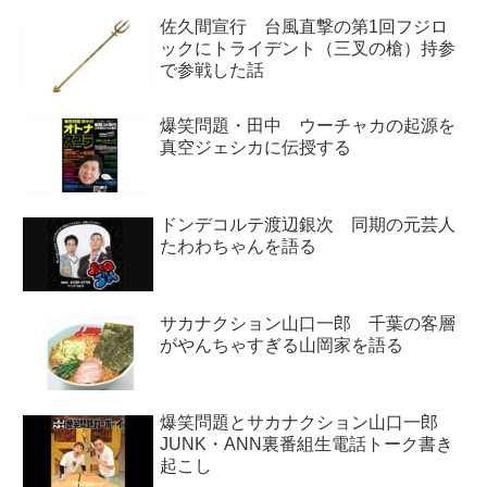
佐久間宣行 台風直撃の第1回フジロ
ックにトライデント（三叉の槍）持参
で参戦した話
爆笑問題・田中 ウーチャカの起源を
真空ジェシカに伝授する
ドンデコルテ渡辺銀次 同期の元芸人
たわわちゃんを語る
サカナクション山口一郎 千葉の客層
がやんちゃすぎる山岡家を語る
爆笑問題とサカナクション山口一郎
JUNK・ANN裏番組生電話トーク書き
起こし