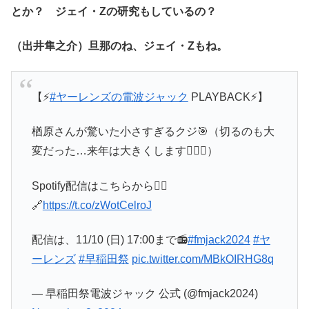
とか？ ジェイ・Zの研究もしているの？
（出井隼之介）旦那のね、ジェイ・Zもね。
【⚡️
#ヤーレンズの電波ジャック
PLAYBACK⚡️】
楢原さんが驚いた小さすぎるクジ🎯（切るのも大
変だった…来年は大きくします🙇🏻‍♀️）
Spotify配信はこちらから👇🏻
🔗
https://t.co/zWotCelroJ
配信は、11/10 (日) 17:00まで📻
#fmjack2024
#ヤ
ーレンズ
#早稲田祭
pic.twitter.com/MBkOIRHG8q
— 早稲田祭電波ジャック 公式 (@fmjack2024)