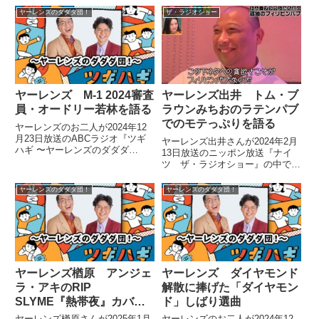
グレイシーについて話していまし
2024を振り返り。もし最終決戦
ヤーレンズのダダダ団！
ザ・ラジオショー
た。
まで進出できたら披露するネタに
ついて話していました。
ヤーレンズ M-1 2024審査
ヤーレンズ出井 トム・ブ
員・オードリー若林を語る
ラウンみちおのラテンパブ
でのモテっぷりを語る
ヤーレンズのお二人が2024年12
月23日放送のABCラジオ『ツギ
ヤーレンズ出井さんが2024年2月
ハギ 〜ヤーレンズのダダダ
13日放送のニッポン放送『ナイ
団!〜』の中でM-1グランプリ
ツ ザ・ラジオショー』の中でト
2024を振り返り。初審査員を務
ム・ブラウンみちおさんとよく外
めた事務所の先輩、オードリー若
国パブに飲みに行っていた件につ
ヤーレンズのダダダ団！
ヤーレンズのダダダ団！
林さんについて話していました。
いてトーク。みちおさんのラテン
女性からのモテっぷりについて、
話していました。
ヤーレンズ楢原 アンジェ
ヤーレンズ ダイヤモンド
ラ・アキのRIP
解散に捧げた「ダイヤモン
SLYME『熱帯夜』カバー
ド」しばり選曲
を語る
ヤーレンズ楢原さんが2025年1月
ヤーレンズのお二人が2024年12