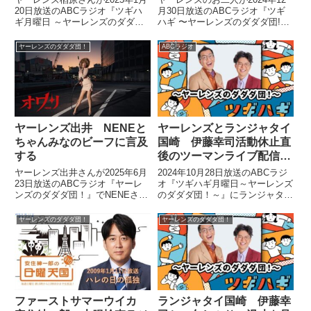
20日放送のABCラジオ『ツギハ
月30日放送のABCラジオ『ツギ
ギ月曜日 ～ヤーレンズのダダダ
ハギ 〜ヤーレンズのダダダ団!』
団！～』の中でアンジェラ・アキ
の中で「ダイヤモンド」しばりで
さんがかつて、フェスで披露した
選曲していました。
ヤーレンズのダダダ団！
ABCラジオ
RIP SLYME『熱帯夜』カバーに
ついて話していました。
ヤーレンズ出井 NENEと
ヤーレンズとランジャタイ
ちゃんみなのビーフに言及
国崎 伊藤幸司活動休止直
する
後のツーマンライブ配信大
幅カットを語る
ヤーレンズ出井さんが2025年6月
2024年10月28日放送のABCラジ
23日放送のABCラジオ『ヤーレ
オ『ツギハギ月曜日～ヤーレンズ
ンズのダダダ団！』でNENEさん
のダダダ団！～』にランジャタイ
とちゃんみなのビーフについて言
国崎さんがゲスト出演。ランジャ
及していました。
タイ伊藤さんが不祥事を起こして
ヤーレンズのダダダ団！
ヤーレンズのダダダ団！
活動休止になった3日後、ヤーレ
ンズと国崎さんで渋谷区文化総合
センター大和田・伝承ホールで行
ったツーマンライブ『ランジャタ
イのともだちんライブその2』に
ついて話した部分をご紹介しま
す。
ファーストサマーウイカ
ランジャタイ国崎 伊藤幸