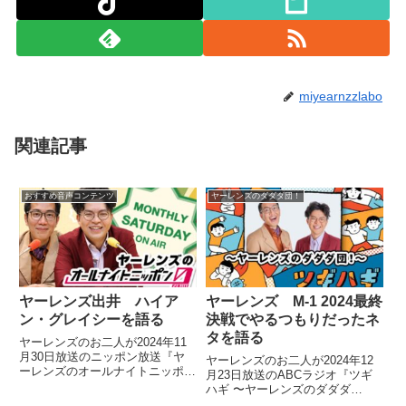
miyearnzzlabo
関連記事
おすすめ音声コンテンツ
ヤーレンズのダダダ団！
ヤーレンズ出井 ハイア
ヤーレンズ M-1 2024最終
ン・グレイシーを語る
決戦でやるつもりだったネ
タを語る
ヤーレンズのお二人が2024年11
月30日放送のニッポン放送『ヤ
ヤーレンズのお二人が2024年12
ーレンズのオールナイトニッポン
月23日放送のABCラジオ『ツギ
0』の中でグレイシー一族につい
ハギ 〜ヤーレンズのダダダ
てトーク。出井さんがハイアン・
団!〜』の中でM-1グランプリ