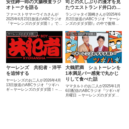
安住紳一郎の大腸検査ラジ
司との久しぶりの漫才を見
オトークを語る
たウエストランド井口の一
言を語る
ファーストサマーウイカさんが
ランジャタイ国崎さんが2025年6
2025年6月23日放送のABCラジオ
月2日放送のABCラジオ『ヤーレ
『ヤーレンズのダダダ団！』で安
ンズのダダダ団!』の中で復帰し
住紳一郎さんの大腸検査ラジオト
た伊藤さんとランジャタイとして
ークについて話していました。
久しぶりに漫才をしたことについ
ヤーレンズのダダダ団！
ヤーレンズのダダダ団！
てトーク。とある収録でその漫才
を見ていたウエストランド井口さ
んから言われた一言を紹介してい
ました。
ヤーレンズ 共犯者・洋平
大鶴肥満 シュトーレンを
を追悼する
1本満足バー感覚で丸かじ
りして食べた話
ヤーレンズのお二人が2026年4月
13日放送のABCラジオ『ツギハ
ママタルトのお二人が2025年1月
ギ～ヤーレンズのダダダ団！～』
6日配信のABCラジオ『ツギハギ
の中で亡くなったお笑いコンビ共
月曜日 ～ヤーレンズのダダダ
犯者の洋平さんを追悼していまし
団！～』に出演。大鶴肥満さんが
た。
最近、覚えたカロリー摂取方法と
してシュトーレンを1本満足バー
的に食べることを話していまし
た。