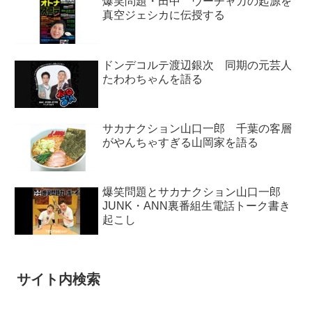
爆笑問題・田中 ウーチャカの起源を
真空ジェシカに伝授する
ドンデコルテ渡辺銀次 同期の元芸人
たわわちゃんを語る
サカナクション山口一郎 千葉の客層
がやんちゃすぎる山岡家を語る
爆笑問題とサカナクション山口一郎
JUNK・ANN裏番組生電話トーク書き
起こし
サイト内検索