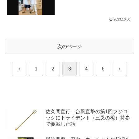
2023.10.30
次のページ
前
次
1
2
3
4
6
へ
へ
佐久間宣行 台風直撃の第1回フジロ
ックにトライデント（三叉の槍）持参
で参戦した話