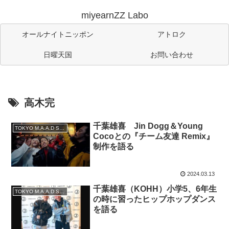
miyearnZZ Labo
オールナイトニッポン
アトロク
日曜天国
お問い合わせ
高木完
千葉雄喜 Jin Dogg＆Young
TOKYO M.A.A.D SPIN
Cocoとの『チーム友達 Remix』
制作を語る
2024.03.13
千葉雄喜（KOHH）小学5、6年生
TOKYO M.A.A.D SPIN
の時に習ったヒップホップダンス
を語る