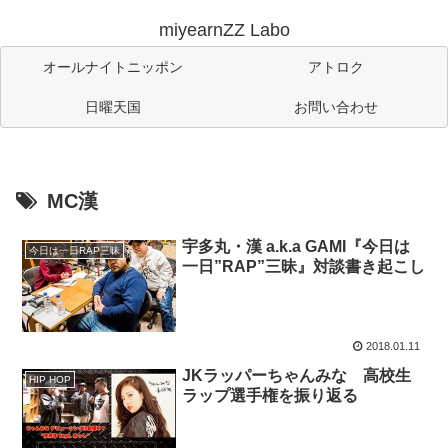
miyearnZZ Labo
オールナイトニッポン
アトロク
日曜天国
お問い合わせ
MC漢
宇多丸・漢 a.k.a GAMI『今日は
今日は一日RAP三昧
一日”RAP”三昧』対談書き起こし
2018.01.11
JKラッパーちゃんみな 高校生
HIP HOP
ラップ選手権を振り返る