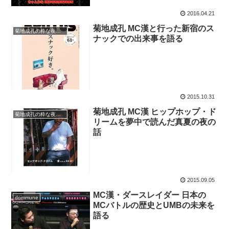
2016.04.21
菊地成孔 MC漢と行った新宿のス
菊地成孔の粋な夜電波
ナックでの出来事を語る
2015.10.31
菊地成孔 MC漢 ヒップホップ・ド
菊地成孔の粋な夜電波
リームを夢中で読んだ真夏の夜の
話
2015.09.05
MC漢・ダースレイダー 日本の
dommune
MCバトルの歴史とUMBの未来を
語る