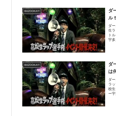
ダ
BAZOOKA!!!
ル 
ダー
生ラ
トル
宇多
ダ
BAZOOKA!!!
は
ダー
ラッ
校生
ー宇