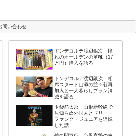
お問い合わせ
ドンデコルテ渡辺銀次 憧
れのオールデンの革靴（17
万円）購入を語る
ドンデコルテ渡辺銀次 相
席スタート山添の益々荘再
加入と一人暮らしプラン消
滅を語る
玉袋筋太郎 山形新幹線で
見知らぬ外国人とドリー・
ファンク・ジュニアを追悼
した話
佐久間宣行 台風直撃の第