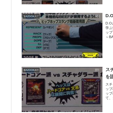
D
BAZOOKA!!!
D.
学ぶ
ップ
～BA
ス
BAZOOKA!!!
を
スチ
ップ
ップ
て、