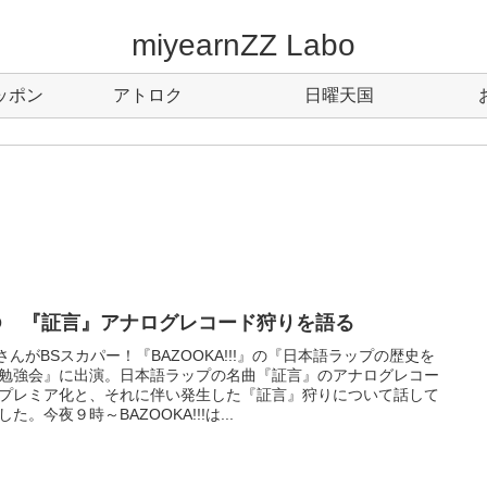
miyearnZZ Labo
ッポン
アトロク
日曜天国
.O 『証言』アナログレコード狩りを語る
OさんがBSスカパー！『BAZOOKA!!!』の『日本語ラップの歴史を
勉強会』に出演。日本語ラップの名曲『証言』のアナログレコー
プレミア化と、それに伴い発生した『証言』狩りについて話して
した。今夜９時～BAZOOKA!!!は...