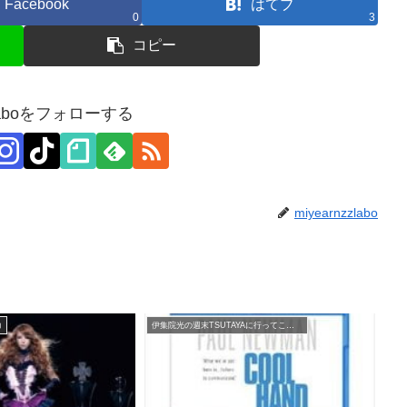
Facebook
はてブ
0
3
コピー
zzlaboをフォローする
miyearnzzlabo
力
伊集院光の週末TSUTAYAに行ってこれ借りよう！