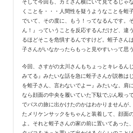
そして今回も、カミさん横にいて見てるじゃ
くことを・・・人間性を疑うようなことを蛭
でいて、その度に、もう！ってなるんです。
ん！』っていうことを反応するんだけど、違
るほどそこを危惧するんですけど。蛭子さん
子さんがいなかったらもっと見やすいって思
今回、さすがの太川さんもちょっとキレるん
みてる』みたいな話を急に蛭子さんが説教は
を蛭子さん、言わないでよー』みたいな。肩
なら顔面の中央を履いていた下駄でぶん殴っ
でバスの旅に出かけたのかはわかりませんが
たメリケンサックをちゃんと装着して、顔面
よ。それと蛭子さんの家の前に置いてあった
タバコをそっと置いて出かけるぐらいのこと