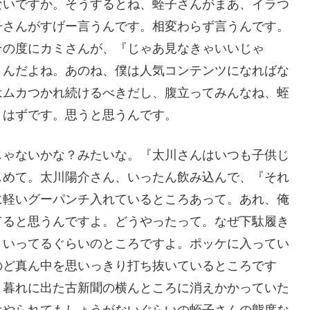
ないですか。そうするとね、蛭子さんがまあ、イラつ
子さんがすげー言うんです。相変わらず言うんです。
その度にカミさんが、『じゃあ見なきゃいいじゃ
うんだよね。あのね、僕は人気コンテンツになればな
はムカつかれ続けるべきだし、腹立ってみんなね、蛭
うはずです。思うと思うんです。
じゃないかな？みたいな。『太川さんはいつも子供じ
じめて。太川陽介さん、いったん飲み込んで、『それ
に軽いグーパンチ入れているところあって。あれ、俺
てると思うんですよ。どうやったって。なぜ下駄履き
、いってるぐらいのところですよ。ポッケに入ってい
のど真ん中を思いっきり打ち抜いているところです
、暮れに出た古新聞の横んところに消えかかっていた
はやられてもしょうがないぐらいの蛭子さんの態度な