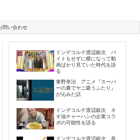
お問い合わせ
ドンデコルテ渡辺銀次 バ
イトもせずに横になって動
画ばかり見ていた時代を語
る
東野幸治 アニメ『スーパ
ーの裏でヤニ吸うふたり』
が沁みた話
ドンデコルテ渡辺銀次 ネ
ギ油チャーハンの企業コラ
ボの可能性を語る
ドンデコルテ渡辺銀次 長