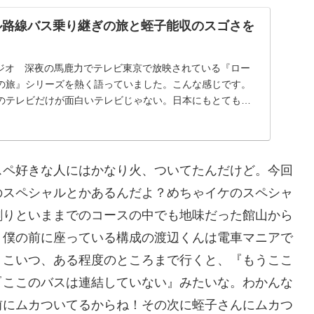
ル路線バス乗り継ぎの旅と蛭子能収のスゴさを
ラジオ 深夜の馬鹿力でテレビ東京で放映されている『ロー
の旅』シリーズを熱く語っていました。こんな感じです。
のテレビだけが面白いテレビじゃない。日本にもとても面
..
スペ好きな人にはかなり火、ついてたんだけど。今回
のスペシャルとかあるんだよ？めちゃイケのスペシャ
割りといままでのコースの中でも地味だった館山から
、僕の前に座っている構成の渡辺くんは電車マニアで
。こいつ、ある程度のところまで行くと、『もうここ
『ここのバスは連結していない』みたいな。わかんな
前にムカついてるからね！その次に蛭子さんにムカつ