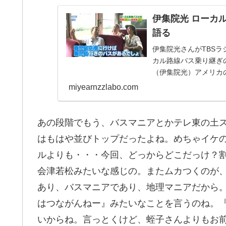
伊集院光 ローカ
語る
伊集院光さんがTBS
カル路線バス乗り継ぎ
（伊集院光）アメリカ
白いテレビがあるのに、.
miyearnzzlabo.com
あの段階でもう、バスマニアとかテレ東の土
はもはや並びトップだったよね。めちゃイケ
ルよりも・・・今回、どっからどこだっけ？
会津若松みたいな感じの。またムカつくのが
あり、バスマニアであり、地理マニアだから
はつながんねー』みたいなことを言うのね。
いからね。言っとくけど、蛭子さんよりもお