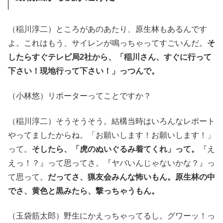
（稲川淳二）ところがあのあたり、原生林もあるんです
よ。これはもう、サイレンが鳴っちゃってすごいんだ。
そ
したらすぐテレビ局2社から、「稲川さん、すぐに行って
下さい！現地行って下さい！」っつんで。
（小林悠）リポーターってことですか？
（稲川淳二）そうそうそう。結構当時はいろんなレポート
やってましたからね。「お願いします！お願いします！」
って。
そしたら、「虎のぬいぐるみ着てくれ」って。
『え
えっ！？』って思ってさ。『ヤバいんじゃないかな？』っ
て思って。
だってさ、猟友会みんな怖いもん。原生林の中
でさ、黄色と黒みたら、撃っちゃうもん。
（玉袋筋太郎）野生にかえっちゃってるし。グワーッ！っ