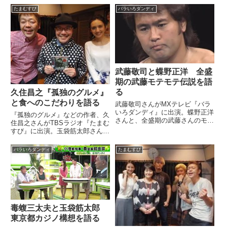
生き様について話していました。
ね...
たまむすび
バラいろダンディ
☆スカパー無料！！☆今夜10時
より『ジョーのあした-辰吉丈一
郎との20年-』本編冒頭1...
武藤敬司と蝶野正洋 全盛
期の武藤モテモテ伝説を語
る
久住昌之『孤独のグルメ』
と食へのこだわりを語る
武藤敬司さんがMXテレビ『バラ
いろダンディ』に出演。蝶野正洋
『孤独のグルメ』などの作者、久
さんと、全盛期の武藤さんのモテ
住昌之さんがTBSラジオ『たまむ
モテ伝説について話していまし
すび』に出演。玉袋筋太郎さん・
た。（阿部哲子）武藤さんは女性
小林悠さんに美学校や漫画雑誌ガ
ファンもすごく多かったですよ
ロの思い出を語っていました。
バラいろダンディ
たまむすび
ね。（玉袋筋太郎）そうそう！
（玉袋筋太郎）さあ、じゃあその
（蝶野正洋）いや、すごかったで
5（の筋）、いきますか？（小林
すよ。...
悠）あっ、話題になっておりま
す...
毒蝮三太夫と玉袋筋太郎
東京都カジノ構想を語る