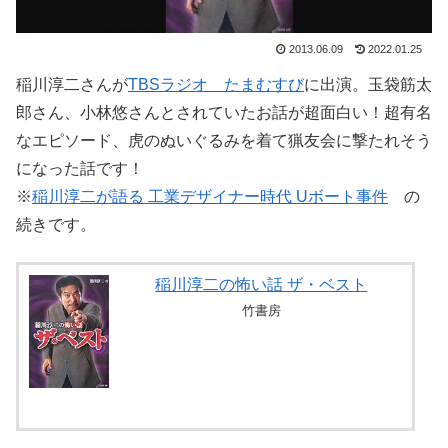
2013.06.09
2022.01.25
稲川淳二さんが
TBSラジオ たまむすび
に出演。玉袋筋太
郎さん、小林悠さんとされていたお話が超面白い！超有名
なエピソード、虎のぬいぐるみを着て猟友会に撃たれそう
になった話です！
※
稲川淳二が語る 工業デザイナー時代 Uボート事件
の
続きです。
稲川淳二の怖い話 ザ・ベスト
竹書房