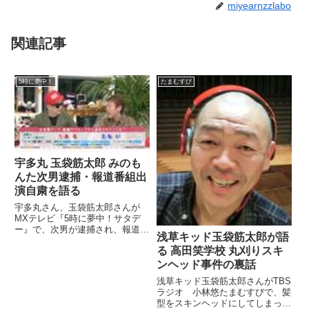
miyearnzzlabo
関連記事
5時に夢中！
たまむすび
宇多丸 玉袋筋太郎 みのも
んた次男逮捕・報道番組出
演自粛を語る
宇多丸さん、玉袋筋太郎さんが
MXテレビ『5時に夢中！サタデ
ー』で、次男が逮捕され、報道番
浅草キッド玉袋筋太郎が語
組への出演自粛を発表したみのも
る 高田笑学校 丸刈りスキ
んたさんについて語っていまし
た。（町亞聖）さて、生投票で
ンヘッド事件の裏話
す。本日のテーマはなんでしょう
浅草キッド玉袋筋太郎さんがTBS
か？（内藤聡子）はい。次男で日
ラジオ 小林悠たまむすびで、髪
本テレ...
型をスキンヘッドにしてしまった