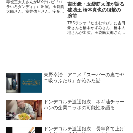
毒蝮三太夫さんがMXテレビ『バ
吉田豪・玉袋筋太郎が語る
ラいろダンディ』に出演。玉袋筋
破壊王 橋本真也の狙撃の
太郎さん、室井佑月さん、宇多丸
腕前
さんらと東京都のカジノ構想につ
いて話していました。（阿部哲
TBSラジオ『たまむすび』に吉田
子）続いて、第八位に参りましょ
豪さんと橋本かずみさん、橋本大
う。こちらです。（長谷川豊）第
地さんが出演。玉袋筋太郎さんら
八位、日刊ゲンダイ。「小池都知
と破壊王 橋本真也さんのスナイ
事...
パーとしての一面について語り合
っていました。（吉田豪）順番に
行きますかね？（玉袋筋太郎）行
こう、行こう。（小林悠）でも...
東野幸治 アニメ『スーパーの裏でヤ
ニ吸うふたり』が沁みた話
ドンデコルテ渡辺銀次 ネギ油チャー
ハンの企業コラボの可能性を語る
ドンデコルテ渡辺銀次 長年育て上げ