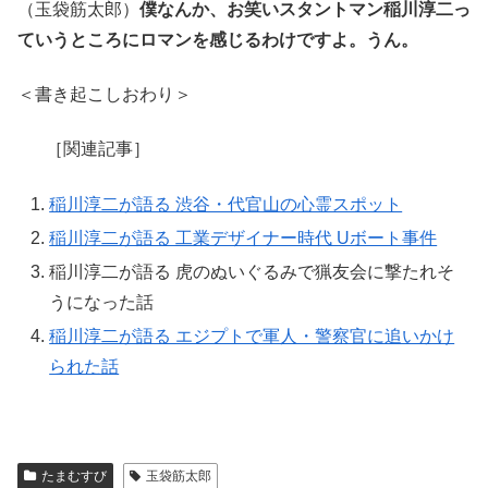
（玉袋筋太郎）
僕なんか、お笑いスタントマン稲川淳二っ
ていうところにロマンを感じるわけですよ。うん。
＜書き起こしおわり＞
［関連記事］
稲川淳二が語る 渋谷・代官山の心霊スポット
稲川淳二が語る 工業デザイナー時代 Uボート事件
稲川淳二が語る 虎のぬいぐるみで猟友会に撃たれそ
うになった話
稲川淳二が語る エジプトで軍人・警察官に追いかけ
られた話
たまむすび
玉袋筋太郎