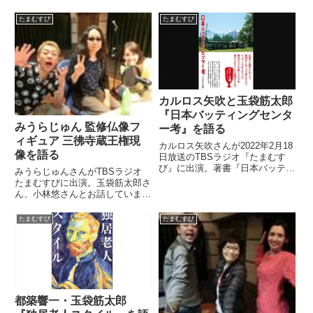
理由を話していました。（小林
悠）午後1時になりました。みな
たまむすび
たまむすび
さん、こんちには。TBSアナウン
サーの小林悠です。（玉袋筋太
郎）この度は、私の軽率な行動
で...
カルロス矢吹と玉袋筋太郎
『日本バッティングセンタ
みうらじゅん 監修仏像フ
ー考』を語る
ィギュア 三彿寺蔵王権現
カルロス矢吹さんが2022年2月18
像を語る
日放送のTBSラジオ『たまむす
び』に出演。著書『日本バッティ
みうらじゅんさんがTBSラジオ
ングセンター考』について、玉袋
たまむすびに出演。玉袋筋太郎さ
筋太郎さん、外山惠理さんと話し
ん、小林悠さんとお話していまし
ていました。
た。ご自身で監修をされた仏像フ
ィギュア 三彿寺蔵王権現像につ
たまむすび
たまむすび
いてです。（小林悠）そしてもう
1つ。みうらさんと言えばやっぱ
り、仏像ブームなんかを巻き起...
都築響一・玉袋筋太郎