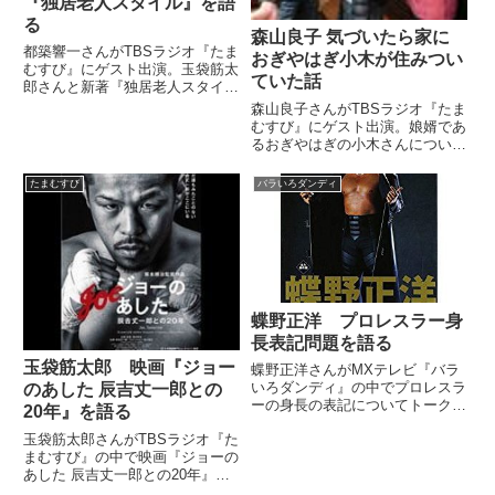
『独居老人スタイル』を語
る
森山良子 気づいたら家に
都築響一さんがTBSラジオ『たま
おぎやはぎ小木が住みつい
むすび』にゲスト出演。玉袋筋太
ていた話
郎さんと新著『独居老人スタイ
ル』について話していました。
森山良子さんがTBSラジオ『たま
（玉袋筋太郎）いやー、でも都築
むすび』にゲスト出演。娘婿であ
さんのフィールドワークぶり。す
るおぎやはぎの小木さんについ
ごい！最新のね、いただいたんで
て、玉袋筋太郎さん、小林悠さん
すけど。（都築響一）先週出した
にお話されていました。（玉袋筋
たまむすび
バラいろダンディ
ば...
太郎）小木が勝手に住んでいたっ
て。あの野郎はなんか・・・日本
のベートーベンみてーな奴じゃ
ね...
蝶野正洋 プロレスラー身
長表記問題を語る
玉袋筋太郎 映画『ジョー
蝶野正洋さんがMXテレビ『バラ
いろダンディ』の中でプロレスラ
のあした 辰吉丈一郎との
ーの身長の表記についてトーク。
20年』を語る
だいたい5センチぐらいは盛って
玉袋筋太郎さんがTBSラジオ『た
表記する理由について話していま
まむすび』の中で映画『ジョーの
した。（宇多丸）数字と言えば、
あした 辰吉丈一郎との20年』に
身長とかって……スポーツ選手界
ついてトーク。辰吉丈一郎さんの
って数字は？（川合俊一）あの