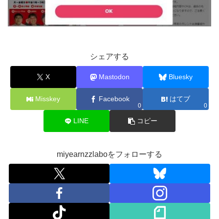
シェアする
X
Mastodon
Bluesky
Misskey
Facebook
はてブ
0
0
LINE
コピー
miyearnzzlaboをフォローする