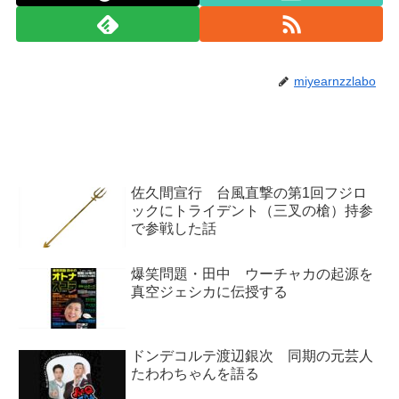
miyearnzzlabo
佐久間宣行 台風直撃の第1回フジロ
ックにトライデント（三叉の槍）持参
で参戦した話
爆笑問題・田中 ウーチャカの起源を
真空ジェシカに伝授する
ドンデコルテ渡辺銀次 同期の元芸人
たわわちゃんを語る