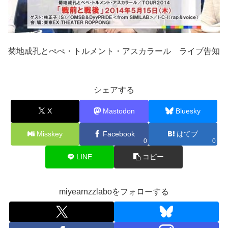
菊地成孔とぺぺ・トルメント・アスカラール ライブ告知
シェアする
X
Mastodon
Bluesky
Misskey
Facebook
はてブ
0
0
LINE
コピー
miyearnzzlaboをフォローする