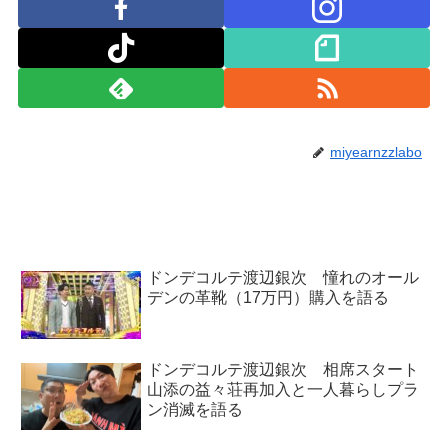
miyearnzzlabo
ドンデコルテ渡辺銀次 憧れのオール
デンの革靴（17万円）購入を語る
ドンデコルテ渡辺銀次 相席スタート
山添の益々荘再加入と一人暮らしプラ
ン消滅を語る