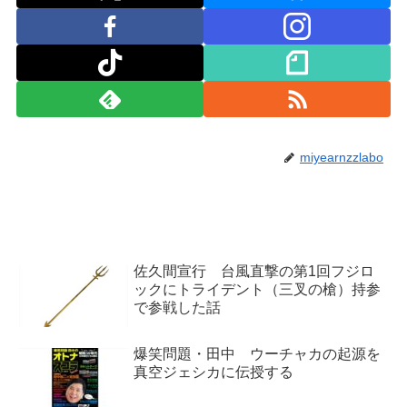
miyearnzzlabo
佐久間宣行 台風直撃の第1回フジロ
ックにトライデント（三叉の槍）持参
で参戦した話
爆笑問題・田中 ウーチャカの起源を
真空ジェシカに伝授する