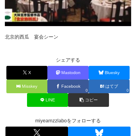
北京的西瓜 宴会シーン
シェアする
X
Mastodon
Bluesky
Misskey
Facebook
はてブ
0
0
LINE
コピー
miyearnzzlaboをフォローする