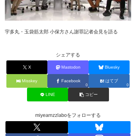
宇多丸・玉袋筋太郎 小保方さん謝罪記者会見を語る
シェアする
X
Mastodon
Bluesky
Misskey
Facebook
はてブ
0
0
LINE
コピー
miyearnzzlaboをフォローする