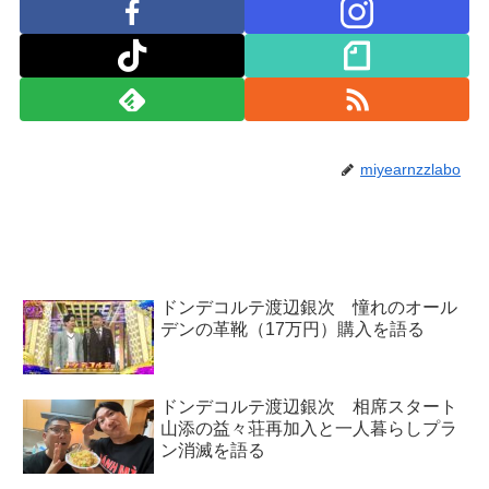
miyearnzzlabo
ドンデコルテ渡辺銀次 憧れのオール
デンの革靴（17万円）購入を語る
ドンデコルテ渡辺銀次 相席スタート
山添の益々荘再加入と一人暮らしプラ
ン消滅を語る