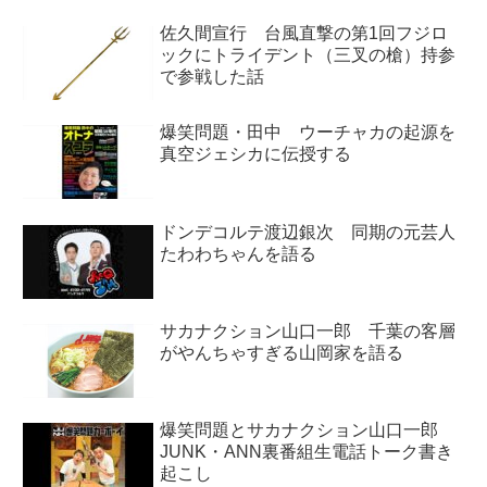
佐久間宣行 台風直撃の第1回フジロ
ックにトライデント（三叉の槍）持参
で参戦した話
爆笑問題・田中 ウーチャカの起源を
真空ジェシカに伝授する
ドンデコルテ渡辺銀次 同期の元芸人
たわわちゃんを語る
サカナクション山口一郎 千葉の客層
がやんちゃすぎる山岡家を語る
爆笑問題とサカナクション山口一郎
JUNK・ANN裏番組生電話トーク書き
起こし