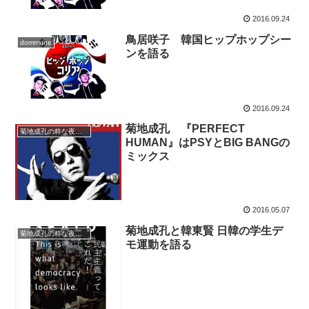
2016.09.24
鳥居咲子 韓国ヒップホップシー
dommune
ンを語る
2016.09.24
菊地成孔 『PERFECT
菊地成孔の粋な夜電波
HUMAN』はPSYとBIG BANGの
ミックス
2016.05.07
菊地成孔と韓東賢 日韓の学生デ
菊地成孔の粋な夜電波
モ運動を語る