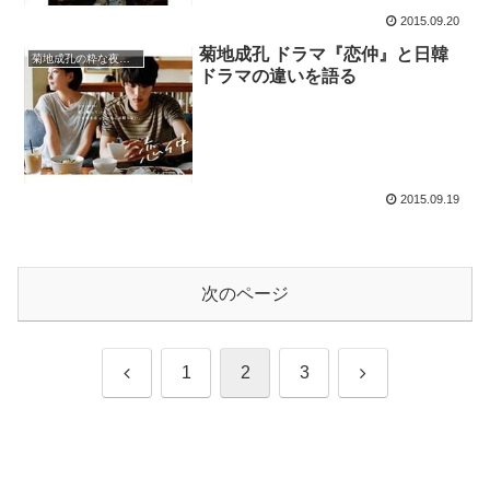
2015.09.20
菊地成孔 ドラマ『恋仲』と日韓
菊地成孔の粋な夜電波
ドラマの違いを語る
2015.09.19
次のページ
前
次
1
2
3
へ
へ