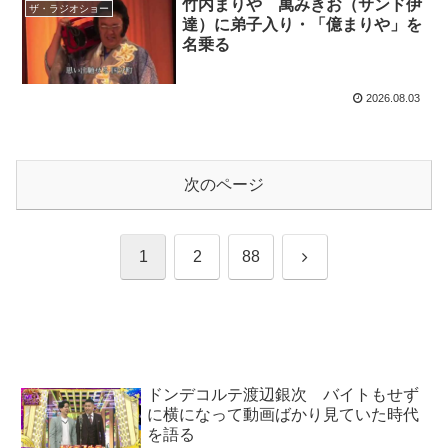
竹内まりや 萬みきお（サンド伊
ザ・ラジオショー
達）に弟子入り・「億まりや」を
名乗る
2026.08.03
次のページ
次
1
2
88
へ
ドンデコルテ渡辺銀次 バイトもせず
に横になって動画ばかり見ていた時代
を語る