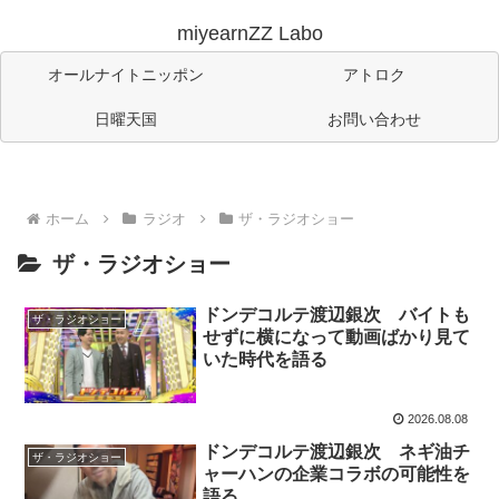
miyearnZZ Labo
オールナイトニッポン
アトロク
日曜天国
お問い合わせ
ホーム
ラジオ
ザ・ラジオショー
ザ・ラジオショー
ドンデコルテ渡辺銀次 バイトも
ザ・ラジオショー
せずに横になって動画ばかり見て
いた時代を語る
2026.08.08
ドンデコルテ渡辺銀次 ネギ油チ
ザ・ラジオショー
ャーハンの企業コラボの可能性を
語る