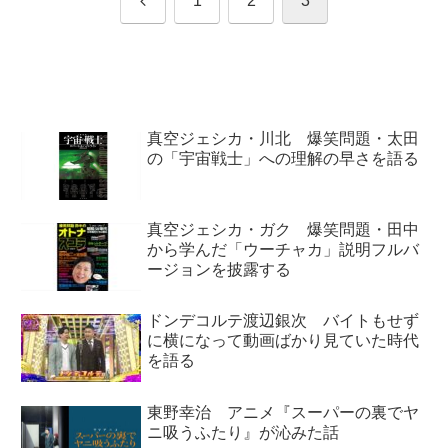
1
2
3
へ
真空ジェシカ・川北 爆笑問題・太田
の「宇宙戦士」への理解の早さを語る
真空ジェシカ・ガク 爆笑問題・田中
から学んだ「ウーチャカ」説明フルバ
ージョンを披露する
ドンデコルテ渡辺銀次 バイトもせず
に横になって動画ばかり見ていた時代
を語る
東野幸治 アニメ『スーパーの裏でヤ
ニ吸うふたり』が沁みた話