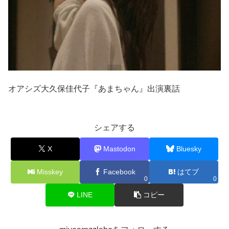
オアシズ大久保佳代子『あまちゃん』出演裏話
シェアする
X
Mastodon
Bluesky
Misskey
Facebook
はてブ
0
0
LINE
コピー