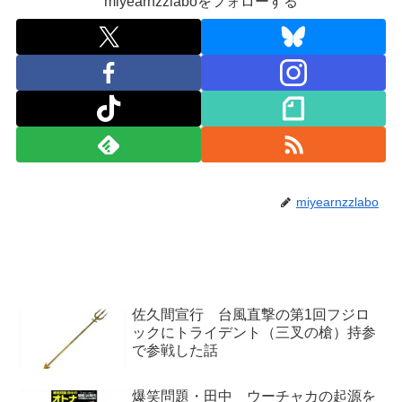
miyearnzzlaboをフォローする
miyearnzzlabo
佐久間宣行 台風直撃の第1回フジロ
ックにトライデント（三叉の槍）持参
で参戦した話
爆笑問題・田中 ウーチャカの起源を