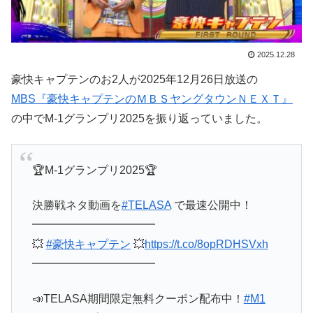
2025.12.28
豪快キャプテンのお2人が2025年12月26日放送の
MBS『豪快キャプテンのＭＢＳヤングタウンＮＥＸＴ』
の中でM-1グランプリ2025を振り返っていました。
🏆M-1グランプリ2025🏆
決勝戦ネタ動画を
#TELASA
で最速公開中！
━━━━━━━━━━━
💥
#豪快キャプテン
💥
https://t.co/8opRDHSVxh
━━━━━━━━━━━
📣TELASA期間限定無料クーポン配布中！
#M1