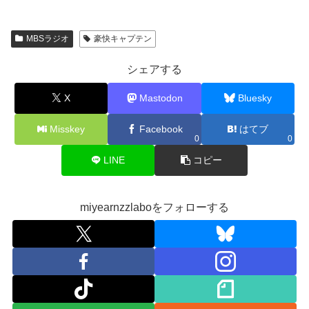
MBSラジオ
豪快キャプテン
シェアする
X
Mastodon
Bluesky
Misskey
Facebook
はてブ
0
0
LINE
コピー
miyearnzzlaboをフォローする