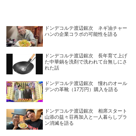
ていました。
した際に感じた違和感を話してい
ました。
ドンデコルテ渡辺銀次 ネギ油チャー
ハンの企業コラボの可能性を語る
ドンデコルテ渡辺銀次 長年育て上げ
た中華鍋を洗剤で洗われて台無しにさ
れた話
ドンデコルテ渡辺銀次 憧れのオール
デンの革靴（17万円）購入を語る
ドンデコルテ渡辺銀次 相席スタート
山添の益々荘再加入と一人暮らしプラ
ン消滅を語る