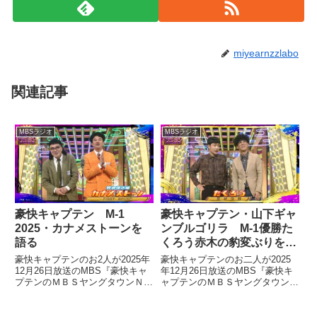
miyearnzzlabo
関連記事
MBSラジオ
MBSラジオ
豪快キャプテン M-1
豪快キャプテン・山下ギャ
2025・カナメストーンを
ンブルゴリラ M-1優勝た
語る
くろう赤木の豹変ぶりを語
る
豪快キャプテンのお2人が2025年
豪快キャプテンのお二人が2025
12月26日放送のMBS『豪快キャ
年12月26日放送のMBS『豪快キ
プテンのＭＢＳヤングタウンＮＥ
ャプテンのＭＢＳヤングタウンＮ
ＸＴ』の中でM-1グランプリ2025
ＥＸＴ』の中でM-1グランプリ
を振り返り。はじめてしゃべった
2025を振り返り。反省会配信の
カナメストーンの印象などを話し
喫煙所でたくろう・赤木さんと話