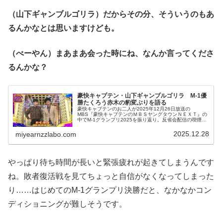
（山下ギャンブルゴリラ）だからその分、そういうのもあ
るんかなとは思いますけども。
（べーやん）まあまあ会った時にね、なんか言ってくださ
るんかな？
豪快キャプテン・山下ギャンブルゴリラ M-1優
勝たくろう赤木の豹変ぶりを語る
豪快キャプテンのお二人が2025年12月26日放送の
MBS『豪快キャプテンのＭＢＳヤングタウンＮＥＸＴ』の
中でM-1グランプリ2025を振り返り。反省会配信の喫煙所
でたくろう・赤木さんと話した際に感じた違和感を話して
いました。
2025.12.28
miyearnzzlabo.com
やっぱり待ち時間が長いと緊張疲れが起きてしまうんです
ね。敗者復活戦を見てちょっと自信がなくなってしまった
り……はじめてのM-1グランプリ決勝だと、なかなかコン
ディショニングが難しそうです。